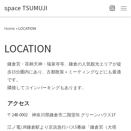
space TSUMUJI
Skip to content
Me
Home
»
LOCATION
LOCATION
鎌倉宮・荏柄天神・瑞泉寺等、鎌倉の人気観光エリアが徒
歩15分圏内にあり、古都散策＋ミーティングなどにも最適
です。
隣接してコインパーキングもあります。
アクセス
〒248-0002 神奈川県鎌倉市二階堂91 グリーンハウス1F
江ノ電/JR鎌倉駅より京浜急行バス5番線「鎌倉宮（大塔